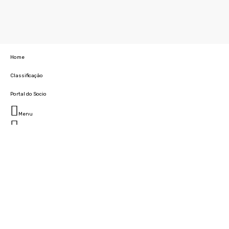
Home
Classificação
Portal do Socio
Menu
Fechar
Home
Clube
História
Marcha
Sede
Instalações