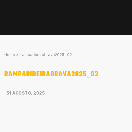
Home
>
ramparibeirabrava2025_02
RAMPARIBEIRABRAVA2025_02
31 AGOSTO, 2025