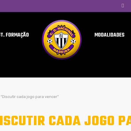
UT. FORMAÇÃO
MODALIDADES
“Discutir cada jogo para vencer”
ISCUTIR CADA JOGO P