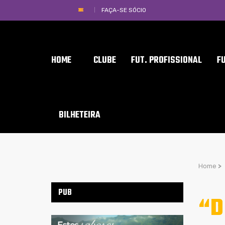
FAÇA-SE SÓCIO
HOME
CLUBE
FUT. PROFISSIONAL
F
BILHETEIRA
Home
>
PUB
“D