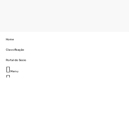
Home
Classificação
Portal do Socio
Menu
Fechar
Home
Clube
História
Marcha
Sede