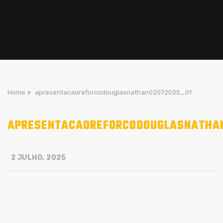
Home
>
apresentacaoreforcodouglasnathan02072025_01
APRESENTACAOREFORCODOUGLASNATHA
2 JULHO, 2025