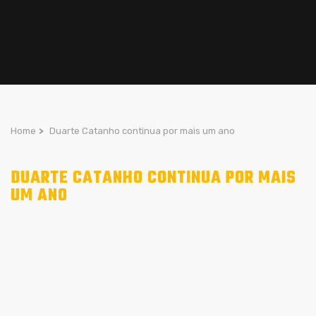
Home
>
Duarte Catanho continua por mais um ano
DUARTE CATANHO CONTINUA POR MAIS
UM ANO