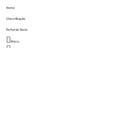
Home
Classificação
Portal do Socio
Menu
Fechar
Home
Clube
História
Marcha
Sede
Instalações
Cidade Desportiva
Estádio da Madeira
Cristiano Ronaldo Campus Futebol