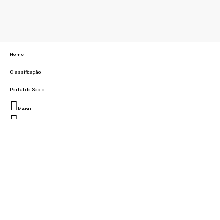
Home
Classificação
Portal do Socio
Menu
Fechar
Home
Clube
História
Marcha
Sede
Instalações