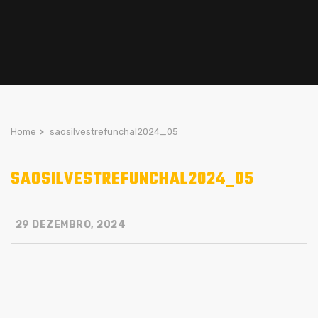
Home
>
saosilvestrefunchal2024_05
SAOSILVESTREFUNCHAL2024_05
29 DEZEMBRO, 2024