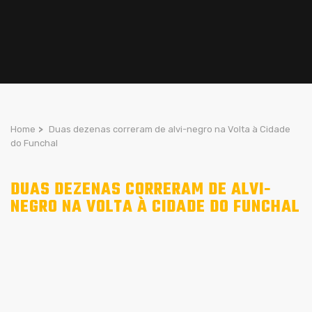
Home
>
Duas dezenas correram de alvi-negro na Volta à Cidade
do Funchal
DUAS DEZENAS CORRERAM DE ALVI-
NEGRO NA VOLTA À CIDADE DO FUNCHAL