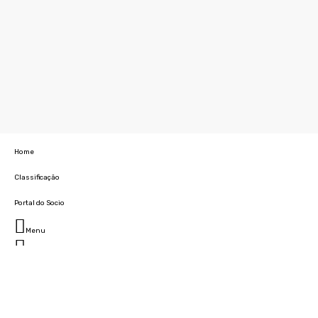
Home
Classificação
Portal do Socio
Menu
Fechar
Home
Clube