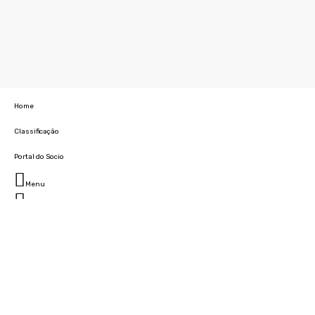
Home
Classificação
Portal do Socio
Menu
Fechar
Home
Clube
História
Marcha