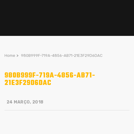
Home
>
980B999F-719A-4856-AB71-21E3F29D6DAC
980B999F-719A-4856-AB71-
21E3F29D6DAC
24 MARÇO, 2018