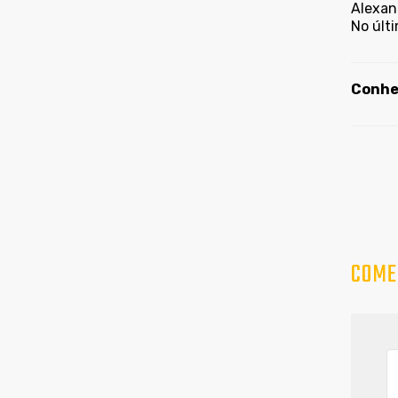
Alexan
No últ
Conheç
COME