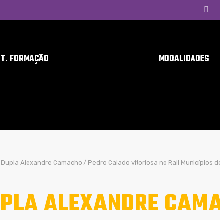
UT. FORMAÇÃO
MODALIDADES
Dupla Alexandre Camacho / Pedro Calado vitoriosa no Rali Municípios 
PLA ALEXANDRE CAMA