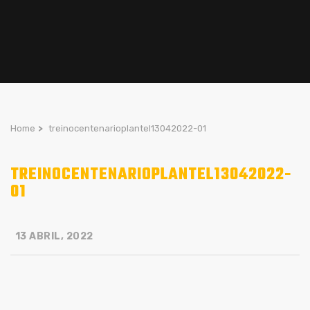
Home
>
treinocentenarioplantel13042022-01
TREINOCENTENARIOPLANTEL13042022-
01
13 ABRIL, 2022