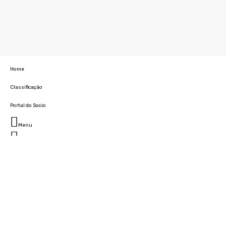
Home
Classificação
Portal do Socio
Menu
Fechar
Home
Clube
História
Marcha
Sede