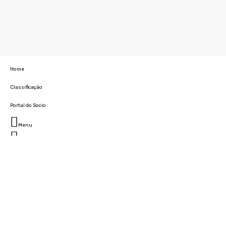
Home
Classificação
Portal do Socio
Menu
Fechar
Home
Clube
História
Marcha
Sede