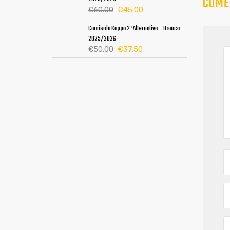
COME
era:
é:
O
O
€
45.00
€
60.00
€60.00.
€45.00.
preço
preço
Camisola Kappa 2ª Alternativa – Branca –
original
atual
2025/2026
era:
é:
O
O
€
37.50
€
50.00
€60.00.
€45.00.
preço
preço
original
atual
era:
é:
€50.00.
€37.50.