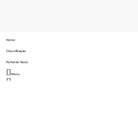
Home
Classificação
Portal do Socio
Menu
Fechar
Home
Clube
História
Marcha
Sede