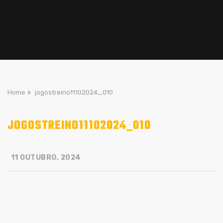
Home
>
jogostreino11102024_010
JOGOSTREINO11102024_010
11 OUTUBRO, 2024