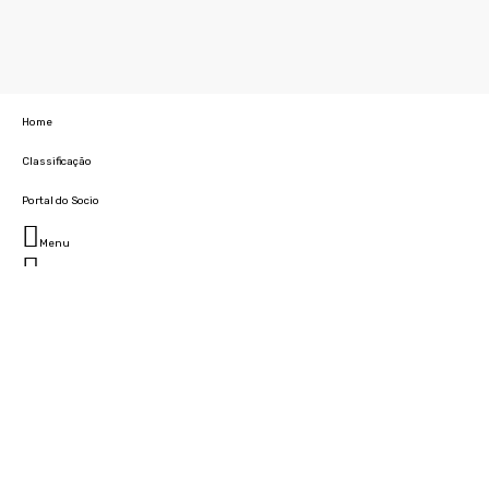
Home
Classificação
Portal do Socio
Menu
Fechar
Home
Clube
História
Marcha
Sede
Instalações