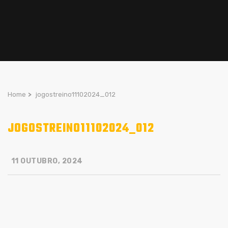
Home
>
jogostreino11102024_012
JOGOSTREINO11102024_012
11 OUTUBRO, 2024