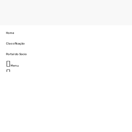
Home
Classificação
Portal do Socio
Menu
Fechar
Home
Clube
História
Marcha
Sede
Instalações