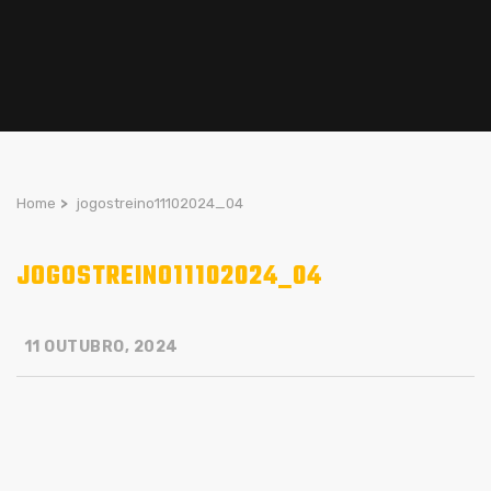
Home
>
jogostreino11102024_04
JOGOSTREINO11102024_04
11 OUTUBRO, 2024