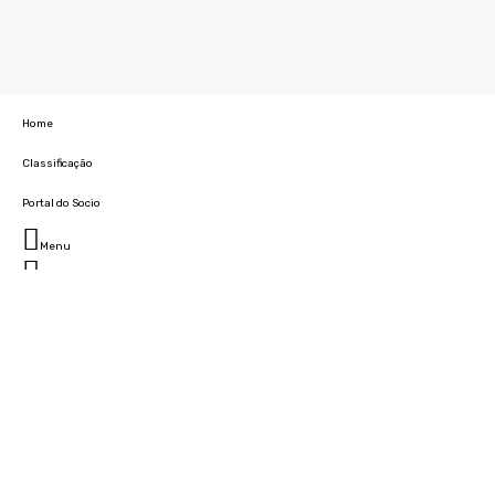
Home
Classificação
Portal do Socio
Menu
Fechar
Home
Clube
História
Marcha
Sede
Instalações