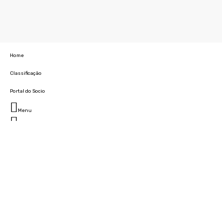
Home
Classificação
Portal do Socio
Menu
Fechar
Home
Clube
História
Marcha
Sede
Instalações