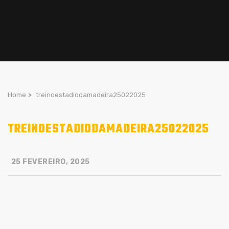
Home
>
treinoestadiodamadeira25022025
TREINOESTADIODAMADEIRA25022025
25 FEVEREIRO, 2025