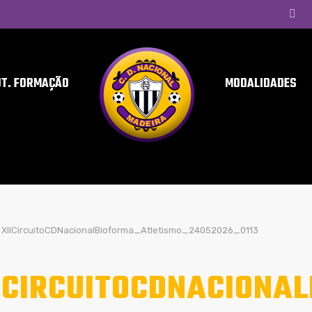
UT. FORMAÇÃO
MODALIDADES
XIICircuitoCDNacionalBioforma_Atletismo_24052026_0113
ICIRCUITOCDNACIONA