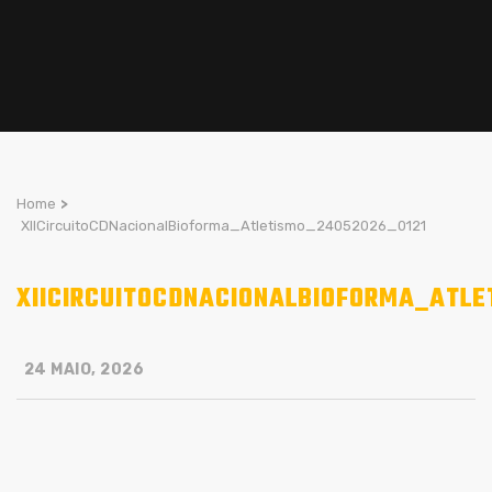
Home
>
XIICircuitoCDNacionalBioforma_Atletismo_24052026_0121
XIICIRCUITOCDNACIONALBIOFORMA_ATLE
24 MAIO, 2026