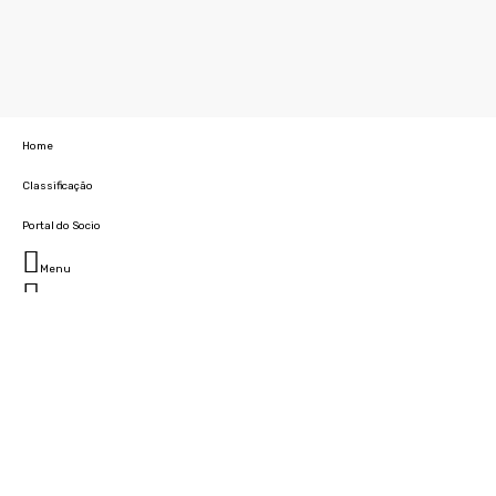
Home
Classificação
Portal do Socio
Menu
Fechar
Home
Clube
História
Marcha
Sede