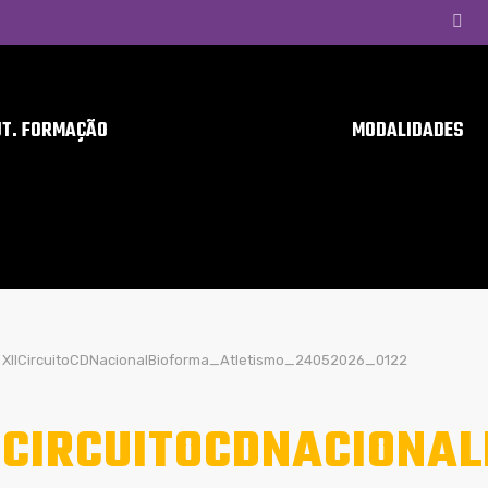
UT. FORMAÇÃO
MODALIDADES
XIICircuitoCDNacionalBioforma_Atletismo_24052026_0122
ICIRCUITOCDNACIONA