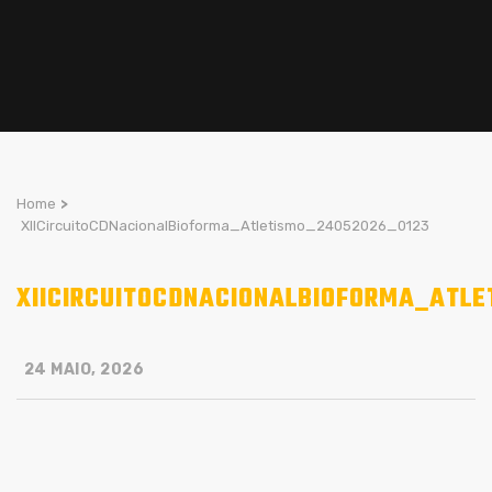
Home
>
XIICircuitoCDNacionalBioforma_Atletismo_24052026_0123
XIICIRCUITOCDNACIONALBIOFORMA_ATL
24 MAIO, 2026