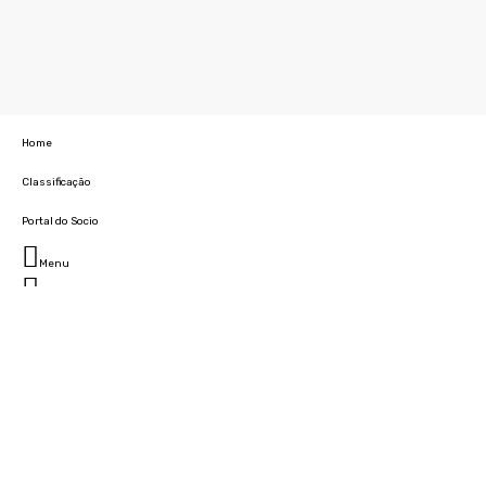
Home
Classificação
Portal do Socio
Menu
Fechar
Home
Clube
História
Marcha
Sede