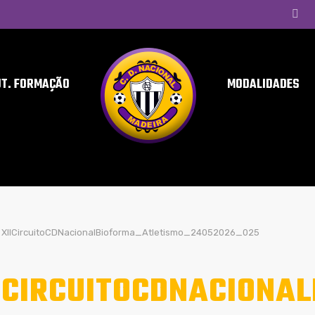
UT. FORMAÇÃO
MODALIDADES
XIICircuitoCDNacionalBioforma_Atletismo_24052026_025
ICIRCUITOCDNACIONA