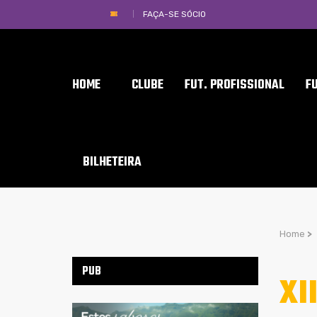
FAÇA-SE SÓCIO
HOME
CLUBE
FUT. PROFISSIONAL
F
BILHETEIRA
Home
>
PUB
XI