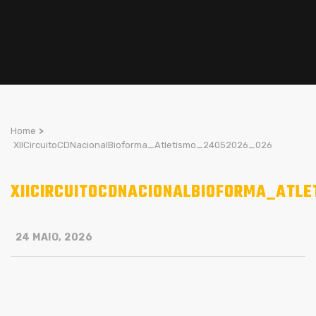
Home
>
XIICircuitoCDNacionalBioforma_Atletismo_24052026_026
XIICIRCUITOCDNACIONALBIOFORMA_ATL
24 MAIO, 2026