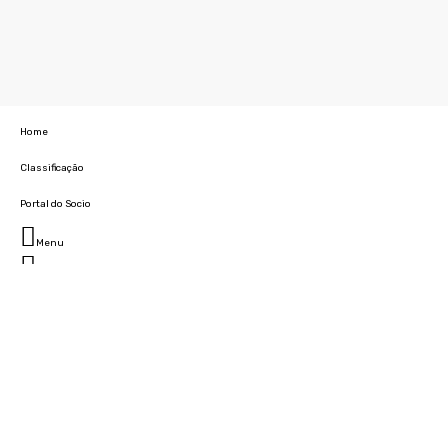
Home
Classificação
Portal do Socio
Menu
Fechar
Home
Clube
História
Marcha
Sede