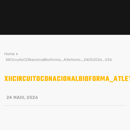
Home
>
XIICircuitoCDNacionalBioforma_Atletismo_24052026_036
XIICIRCUITOCDNACIONALBIOFORMA_ATL
24 MAIO, 2026