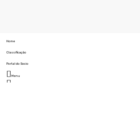
Home
Classificação
Portal do Socio
Menu
Fechar
Home
Clube
História
Marcha
Sede