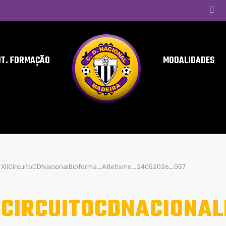
UT. FORMAÇÃO
MODALIDADES
XIICircuitoCDNacionalBioforma_Atletismo_24052026_057
ICIRCUITOCDNACIONA