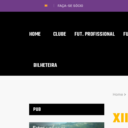
FAÇA-SE SÓCIO
HOME
CLUBE
FUT. PROFISSIONAL
F
BILHETEIRA
Home
>
PUB
XI