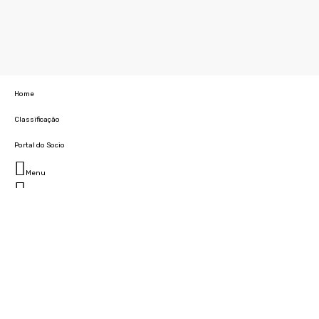
Home
Classificação
Portal do Socio
Menu
Fechar
Home
Clube
História
Marcha
Sede