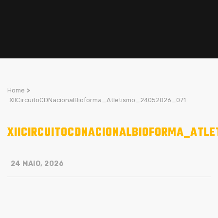
Home
>
XIICircuitoCDNacionalBioforma_Atletismo_24052026_071
XIICIRCUITOCDNACIONALBIOFORMA_ATLE
24 MAIO, 2026