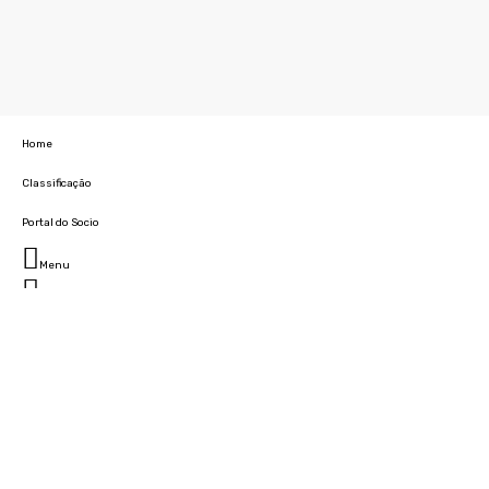
Home
Classificação
Portal do Socio
Menu
Fechar
Home
Clube
História
Marcha
Sede