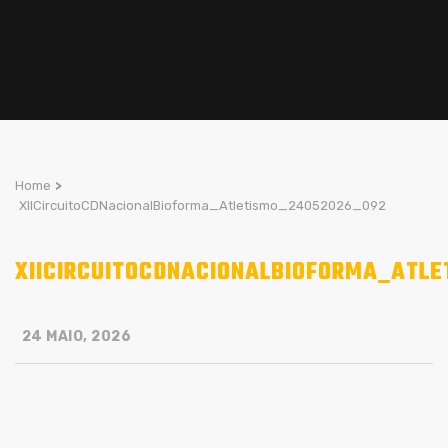
Home
>
XIICircuitoCDNacionalBioforma_Atletismo_24052026_092
XIICIRCUITOCDNACIONALBIOFORMA_ATL
24 MAIO, 2026