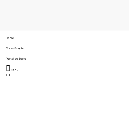
Home
Classificação
Portal do Socio
Menu
Fechar
Home
Clube
História
Marcha
Sede