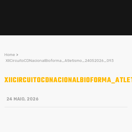
Home
>
XIICircuitoCDNacionalBioforma_Atletismo_24052026_093
XIICIRCUITOCDNACIONALBIOFORMA_ATL
24 MAIO, 2026