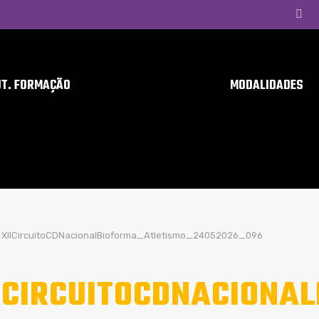
UT. FORMAÇÃO
MODALIDADES
XIICircuitoCDNacionalBioforma_Atletismo_24052026_096
ICIRCUITOCDNACIONA