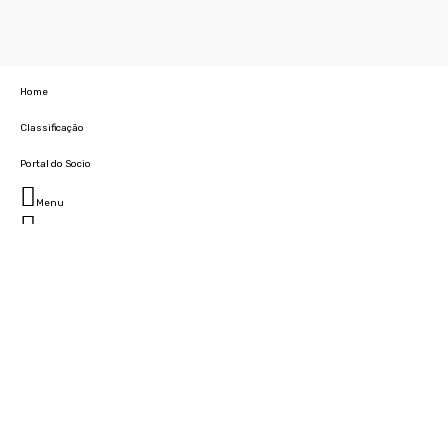
Home
Classificação
Portal do Socio
Menu
Fechar
Home
Clube
História
Marcha
Sede
Instalações