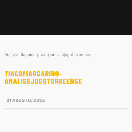
Home
>
tiagomargarido-analisejogotorreense
TIAGOMARGARIDO-
ANALISEJOGOTORREENSE
21 AGOSTO, 2023