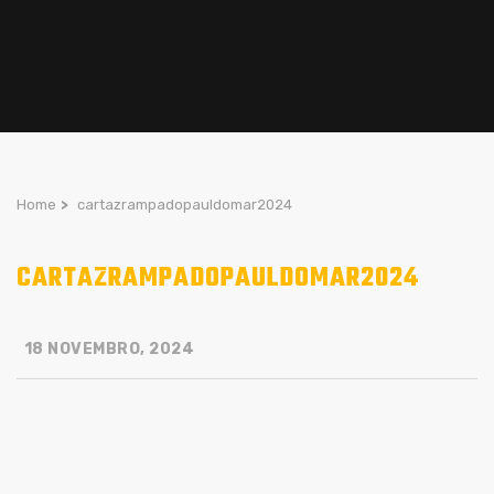
Home
>
cartazrampadopauldomar2024
CARTAZRAMPADOPAULDOMAR2024
18 NOVEMBRO, 2024