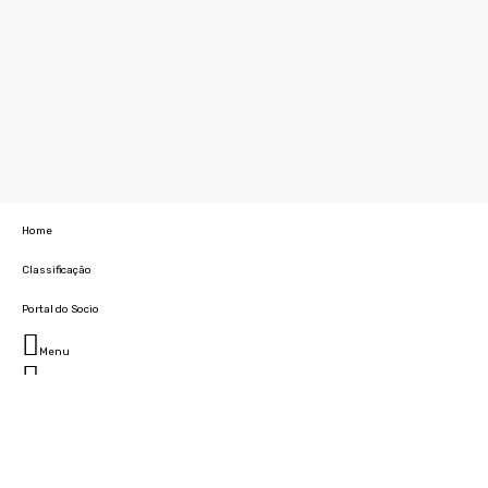
Home
Classificação
Portal do Socio
Menu
Fechar
Home
Clube