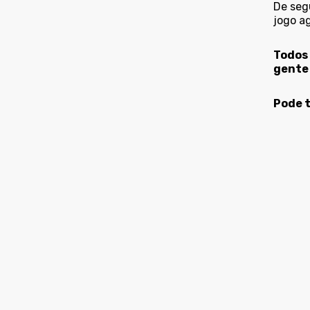
De seg
jogo a
Todos 
gente
Pode t