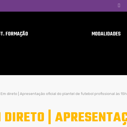
UT. FORMAÇÃO
MODALIDADES
Em direto | Apresentação oficial do plantel de futebol profissional às 15
 DIRETO | APRESENTAÇ