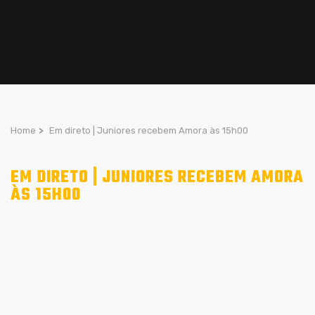
Home
>
Em direto | Juniores recebem Amora às 15h00
EM DIRETO | JUNIORES RECEBEM AMORA
ÀS 15H00