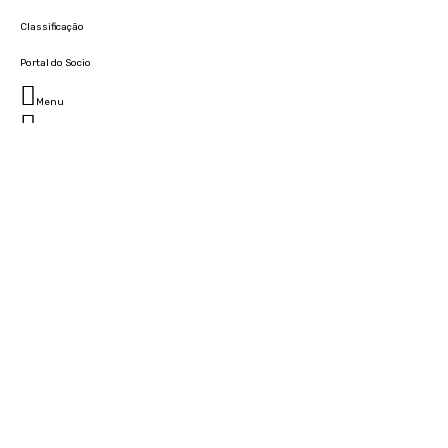
Classificação
Portal do Socio
Menu
Fechar
Home
Clube
História
Marcha
Sede
Instalações
Cidade Desportiva
Estádio da Madeira
Cristiano Ronaldo Campus Futebol
Museu