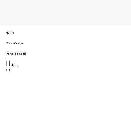
Home
Classificação
Portal do Socio
Menu
Fechar
Home
Clube
História
Marcha
Sede
Instalações