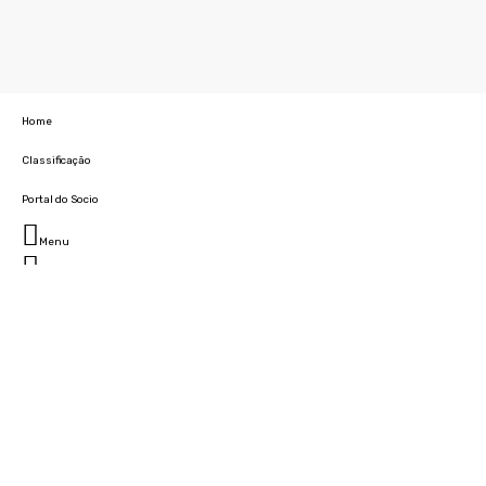
Home
Classificação
Portal do Socio
Menu
Fechar
Home
Clube
História
Marcha
Sede
Instalações