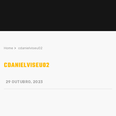
Home
>
cdanielviseu02
CDANIELVISEU02
29 OUTUBRO, 2023