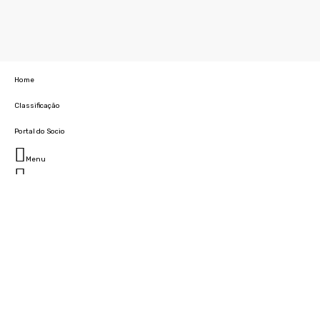
Home
Classificação
Portal do Socio
Menu
Fechar
Home
Clube
História
Marcha
Sede
Instalações