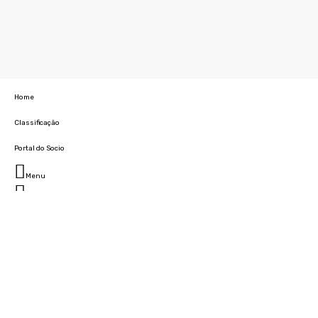
Home
Classificação
Portal do Socio
Menu
Fechar
Home
Clube
História
Marcha
Sede