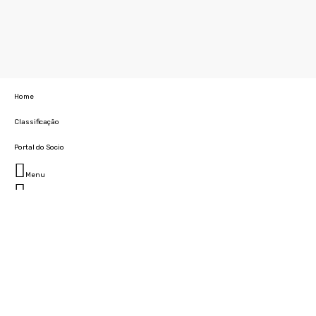
Home
Classificação
Portal do Socio
Menu
Fechar
Home
Clube
História
Marcha
Sede