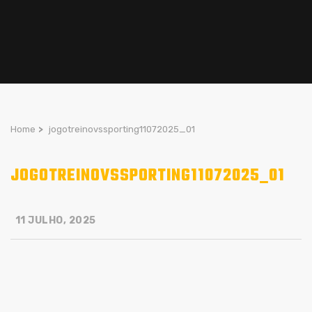
Home
>
jogotreinovssporting11072025_01
JOGOTREINOVSSPORTING11072025_01
11 JULHO, 2025