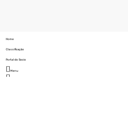
Home
Classificação
Portal do Socio
Menu
Fechar
Home
Clube
História
Marcha
Sede