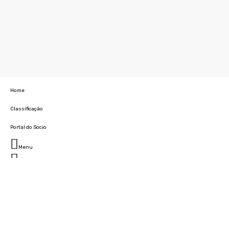
Home
Classificação
Portal do Socio
Menu
Fechar
Home
Clube
História
Marcha