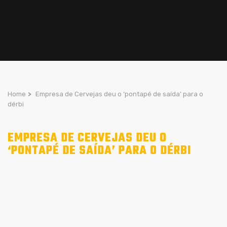
Home
>
Empresa de Cervejas deu o ‘pontapé de saída’ para o
dérbi
EMPRESA DE CERVEJAS DEU O
‘PONTAPÉ DE SAÍDA’ PARA O DÉRBI