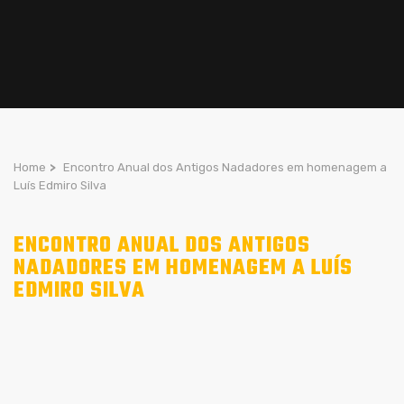
Home
>
Encontro Anual dos Antigos Nadadores em homenagem a
Luís Edmiro Silva
ENCONTRO ANUAL DOS ANTIGOS
NADADORES EM HOMENAGEM A LUÍS
EDMIRO SILVA