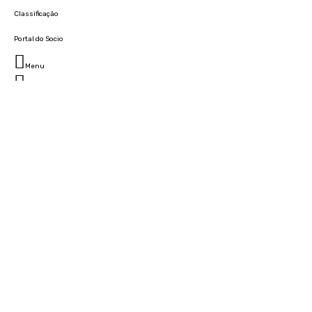
Classificação
Portal do Socio
Menu
Fechar
Home
Clube
História
Marcha
Sede
Instalações
Cidade Desportiva
Estádio da Madeira
Cristiano Ronaldo Campus Futebol
Museu