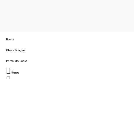
Home
Classificação
Portal do Socio
Menu
Fechar
Home
Clube
História
Marcha
Sede