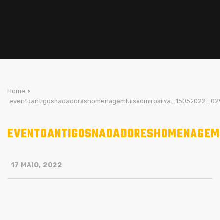
Home
>
eventoantigosnadadoreshomenagemluisedmirosilva_15052022_02
EVENTOANTIGOSNADADORESHOMENAGEML
17 MAIO, 2022