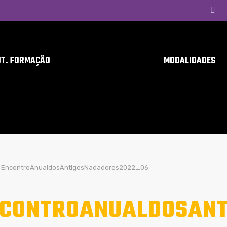
UT. FORMAÇÃO
MODALIDADES
EncontroAnualdosAntigosNadadores2022_06
CONTROANUALDOSANT