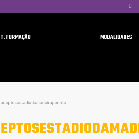
UT. FORMAÇÃO
MODALIDADES
adeptosestadiodamadeirapoente
EPTOSESTADIODAMAD