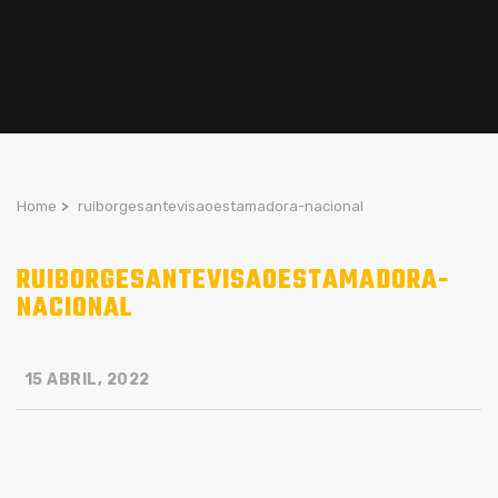
Home
>
ruiborgesantevisaoestamadora-nacional
RUIBORGESANTEVISAOESTAMADORA-
NACIONAL
15 ABRIL, 2022