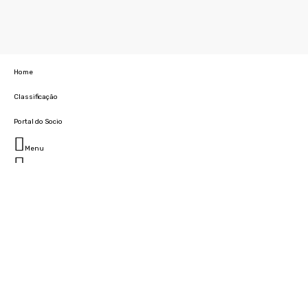
Home
Classificação
Portal do Socio
Menu
Fechar
Home
Clube
História
Marcha
Sede
Instalações