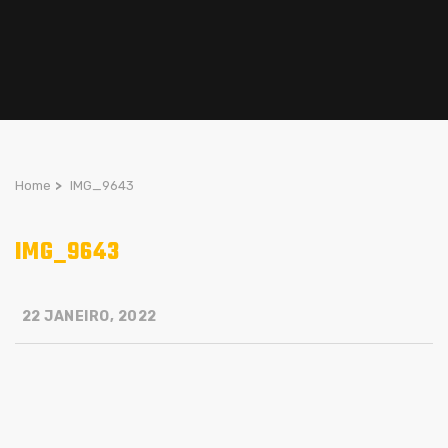
Home
>
IMG_9643
IMG_9643
22 JANEIRO, 2022