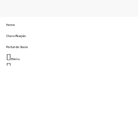
Home
Classificação
Portal do Socio
Menu
Fechar
Home
Clube
História
Marcha
Sede
Instalações
Cidade Desportiva