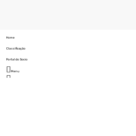
Home
Classificação
Portal do Socio
Menu
Fechar
Home
Clube
História
Marcha
Sede