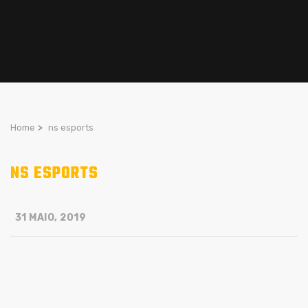
Home
>
ns esports
NS ESPORTS
31 MAIO, 2019