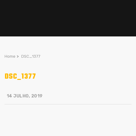
Home
>
DSC_1377
DSC_1377
14 JULHO, 2019