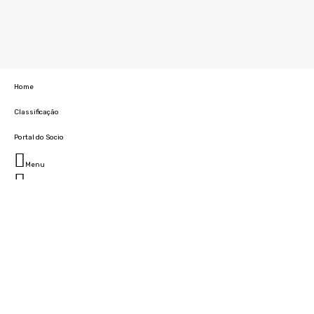
Home
Classificação
Portal do Socio
Menu
Fechar
Home
Clube
História
Marcha
Sede