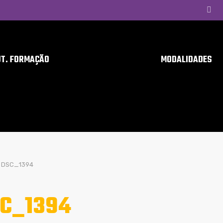
UT. FORMAÇÃO
MODALIDADES
DSC_1394
C_1394