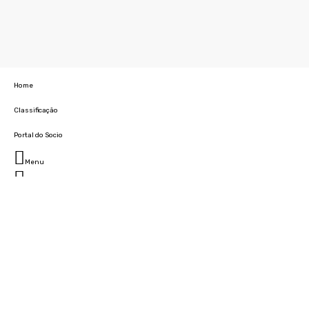
Home
Classificação
Portal do Socio
Menu
Fechar
Home
Clube
História
Marcha
Sede