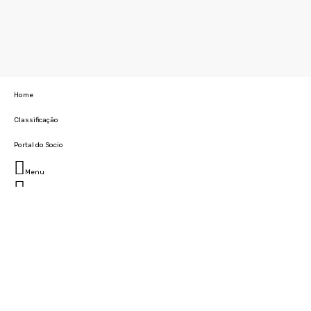
Home
Classificação
Portal do Socio
Menu
Fechar
Home
Clube
História
Marcha
Sede