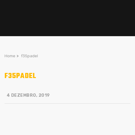
Home
>
f35padel
F35PADEL
4 DEZEMBRO, 2019